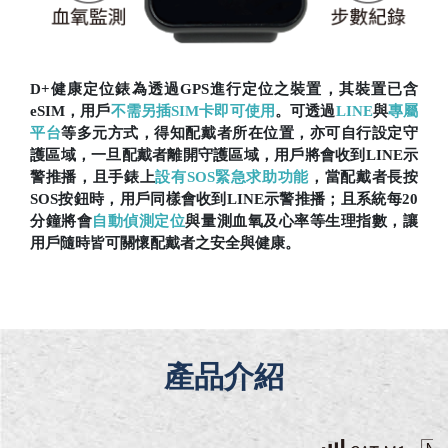
D+健康定位錶為透過GPS進行定位之裝置，其裝置已含
eSIM，用戶
不需另插SIM卡即可使用
。可透過
LINE
與
專屬
平台
等多元方式，得知配戴者所在位置，亦可自行設定守
護區域，一旦配戴者離開守護區域，用戶將會收到LINE示
警推播，且手錶上
設有SOS緊急求助功能
，當配戴者長按
SOS按鈕時，用戶同樣會收到LINE示警推播；且系統每20
分鐘將會
自動偵測定位
與量測血氧及心率等生理指數，讓
用戶隨時皆可關懷配戴者之安全與健康。
產品介紹